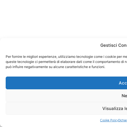
Gestisci Con
Per fornire le migliori esperienze, utilizziamo tecnologie come i cookie per m
queste tecnologie ci permetterà di elaborare dati come il comportamento di na
può influire negativamente su alcune caratteristiche e funzioni.
Acc
Ne
Visualizza l
Cookie Policy
Dichia