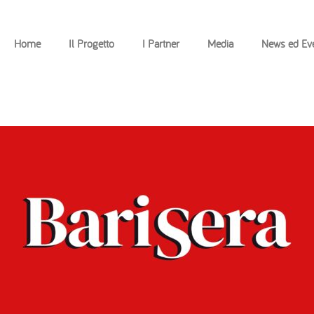
Home
Il Progetto
I Partner
Media
News ed Eve