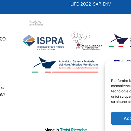
LIFE-2022-SAP-ENV
Associated
beneficiaries
Per fornire 
memorizzare 
 of
tecnologie c
ean
unici su que
su alcune ca
Ac
Made in
Troisi Ricerche