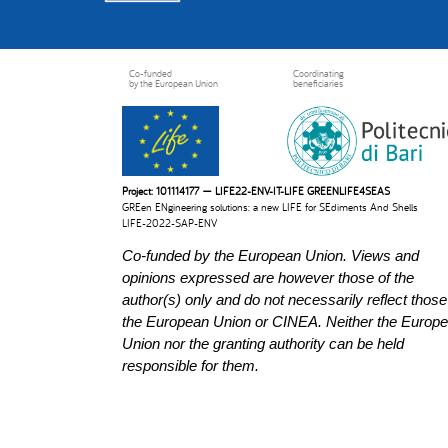
Co-funded
Coordinating
by the European Union
beneficiaries
Project: 101114177 — LIFE22-ENV-IT-LIFE GREENLIFE4SEAS
GREen ENgineering solutions: a new LIFE for SEdiments And Shells
LIFE-2022-SAP-ENV
Co-funded by the European Union. Views and
opinions expressed are however those of the
author(s) only and do not necessarily reflect those
the European Union or CINEA. Neither the Europ
Union nor the granting authority can be held
responsible for them.