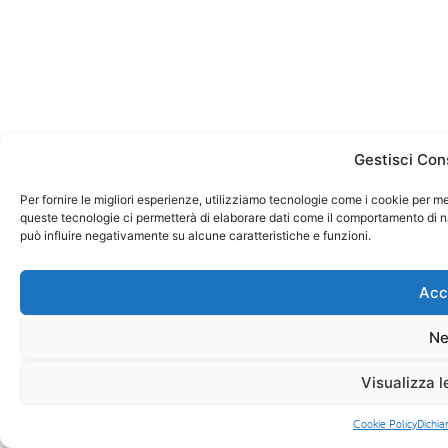
Gestisci Con
Per fornire le migliori esperienze, utilizziamo tecnologie come i cookie per m
queste tecnologie ci permetterà di elaborare dati come il comportamento di na
può influire negativamente su alcune caratteristiche e funzioni.
Acc
Ne
Visualizza l
Cookie Policy
Dichia