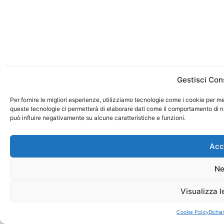
Gestisci Con
Per fornire le migliori esperienze, utilizziamo tecnologie come i cookie per m
queste tecnologie ci permetterà di elaborare dati come il comportamento di na
può influire negativamente su alcune caratteristiche e funzioni.
Acc
Ne
Visualizza l
Cookie Policy
Dichia