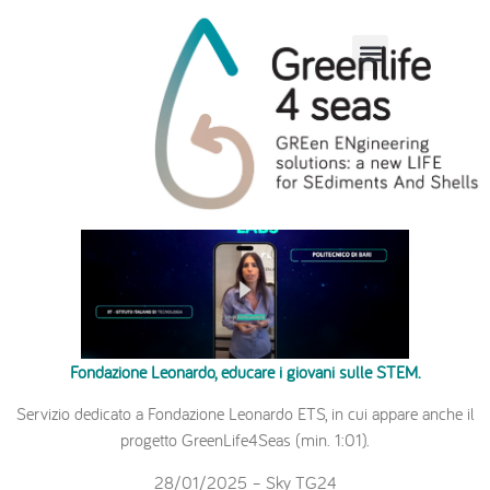
Sky TG24
Fondazione Leonardo, educare i giovani sulle STEM.
Servizio dedicato a Fondazione Leonardo ETS, in cui appare anche il
progetto GreenLife4Seas (min. 1:01).
28/01/2025 – Sky TG24