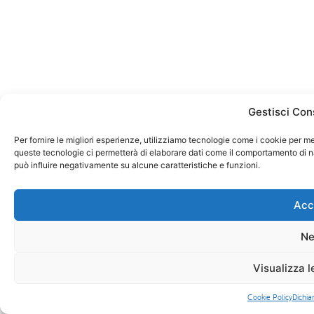
Gestisci Con
Per fornire le migliori esperienze, utilizziamo tecnologie come i cookie per m
queste tecnologie ci permetterà di elaborare dati come il comportamento di na
può influire negativamente su alcune caratteristiche e funzioni.
Acc
Ne
Visualizza l
Cookie Policy
Dichia