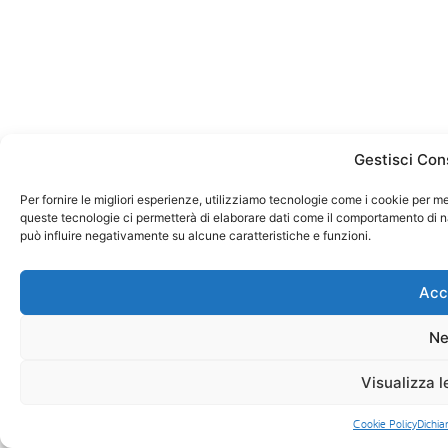
Gestisci Con
Per fornire le migliori esperienze, utilizziamo tecnologie come i cookie per m
queste tecnologie ci permetterà di elaborare dati come il comportamento di na
può influire negativamente su alcune caratteristiche e funzioni.
Acc
Ne
Visualizza l
Cookie Policy
Dichia